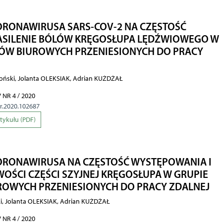
ORONAWIRUSA SARS-COV-2 NA CZĘSTOŚĆ
ASILENIE BÓLÓW KRĘGOSŁUPA LĘDŹWIOWEGO W
ÓW BIUROWYCH PRZENIESIONYCH DO PRACY
oński, Jolanta OLEKSIAK, Adrian KUŻDŻAŁ
 NR 4 / 2020
hr.2020.102687
rtykułu (PDF)
ORONAWIRUSA NA CZĘSTOŚĆ WYSTĘPOWANIA I
WOŚCI CZĘŚCI SZYJNEJ KRĘGOSŁUPA W GRUPIE
OWYCH PRZENIESIONYCH DO PRACY ZDALNEJ
i, Jolanta OLEKSIAK, Adrian KUŻDŻAŁ
 NR 4 / 2020