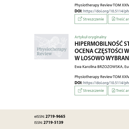
Physiotherapy Review TOM XXIV
DOI
:
https://doi.org/10.5114/p
Streszczenie
Treść a
Artykuł oryginalny
HIPERMOBILNOŚĆ S
OCENA CZĘSTOŚCI 
W LOSOWO WYBRANEJ 
Ewa Karolina BRZOZOWSKA, Eu
Physiotherapy Review TOM XXIV
DOI
:
https://doi.org/10.5114/p
Streszczenie
Treść a
2719-9665
eISSN:
2719-5139
ISSN: