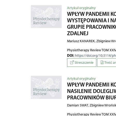
Artykuł oryginalny
WPŁYW PANDEMII K
WYSTĘPOWANIA I N
GRUPIE PRACOWNIK
ZDALNEJ
Mariusz KANAREK, Zbigniew Wr
Physiotherapy Review TOM XXIV
DOI
:
https://doi.org/10.5114/p
Streszczenie
Treść a
Artykuł oryginalny
WPŁYW PANDEMII K
NASILENIE DOLEGLI
PRACOWNIKÓW BIUR
Damian SWAT, Zbigniew Wrońsk
Physiotherapy Review TOM XXIV