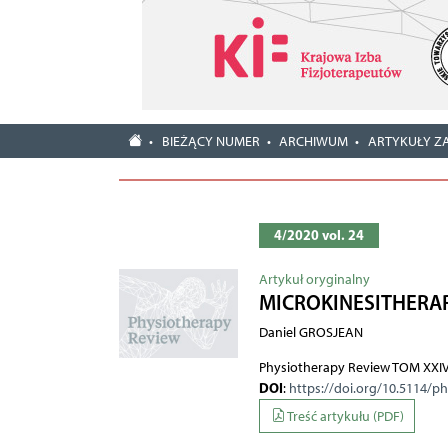
BIEŻĄCY NUMER
ARCHIWUM
ARTYKUŁY Z
4/2020 vol. 24
Artykuł oryginalny
MICROKINESITHERA
Daniel GROSJEAN
Physiotherapy Review TOM XXIV
DOI
:
https://doi.org/10.5114/p
Treść artykułu (PDF)