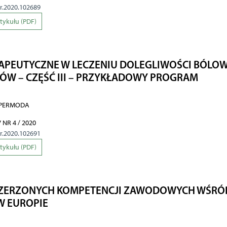
hr.2020.102689
rtykułu (PDF)
APEUTYCZNE W LECZENIU DOLEGLIWOŚCI BÓLO
CÓW – CZĘŚĆ III – PRZYKŁADOWY PROGRAM
j PERMODA
 NR 4 / 2020
hr.2020.102691
rtykułu (PDF)
ZERZONYCH KOMPETENCJI ZAWODOWYCH WŚRÓ
W EUROPIE