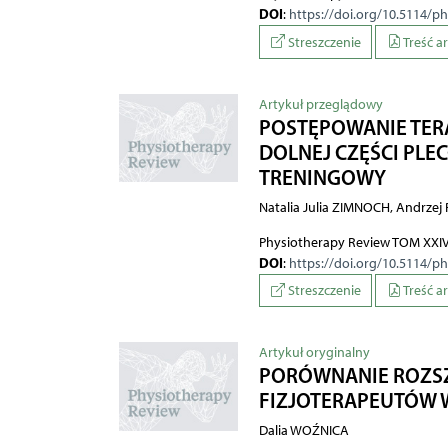
DOI
:
https://doi.org/10.5114/p
Streszczenie
Treść a
Artykuł przeglądowy
POSTĘPOWANIE TER
DOLNEJ CZĘŚCI PLE
TRENINGOWY
Natalia Julia ZIMNOCH, Andrze
Physiotherapy Review TOM XXIV
DOI
:
https://doi.org/10.5114/p
Streszczenie
Treść a
Artykuł oryginalny
PORÓWNANIE ROZS
FIZJOTERAPEUTÓW 
Dalia WOŹNICA