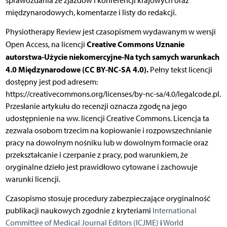
sprawozdania ze zjazdów i konferencji krajowych oraz
międzynarodowych, komentarze i listy do redakcji.
Physiotherapy Review jest czasopismem wydawanym w wersji
Creative Commons Uznanie
Open Access, na licencji
autorstwa-Użycie niekomercyjne-Na tych samych warunkach
4.0 Międzynarodowe (CC BY-NC-SA 4.0).
Pełny tekst licencji
dostępny jest pod adresem:
https://creativecommons.org/licenses/by-nc-sa/4.0/legalcode.pl.
Przesłanie artykułu do recenzji oznacza zgodę̨ na jego
udostępnienie na ww. licencji Creative Commons. Licencja ta
zezwala osobom trzecim na kopiowanie i rozpowszechnianie
pracy na dowolnym nośniku lub w dowolnym formacie oraz
przekształcanie i czerpanie z pracy, pod warunkiem, że
oryginalne dzieło jest prawidłowo cytowane i zachowuje
warunki licencji.
Czasopismo stosuje procedury zabezpieczające oryginalność
publikacji naukowych zgodnie z kryteriami
International
Committee of Medical Journal Editors (ICJME)
i
World