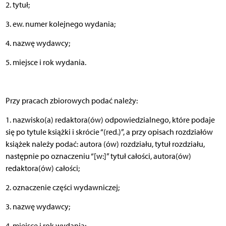
2. tytuł;
3. ew. numer kolejnego wydania;
4. nazwę wydawcy;
5. miejsce i rok wydania.
Przy pracach zbiorowych podać należy:
1. nazwisko(a) redaktora(ów) odpowiedzialnego, które podaje
się po tytule książki i skrócie “(red.)”, a przy opisach rozdziałów
książek należy podać: autora (ów) rozdziału, tytuł rozdziału,
następnie po oznaczeniu “[w:]” tytuł całości, autora(ów)
redaktora(ów) całości;
2. oznaczenie części wydawniczej;
3. nazwę wydawcy;
4. miejsce i rok wydania;