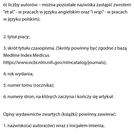
6) liczby autorów – można pozostałe nazwiska zastąpić zwrotem
"et al." - w pracach w języku angielskim oraz “i wsp.” - w pracach
w języku polskim);
2. tytuł pracy;
3. skrót tytułu czasopisma. (Skróty powinny być zgodne z bazą
Medline Index Medicus
https://www.ncbi.nlm.nih.gov/nlmcatalog/journals);
4. rok wydania;
5. numer tomu (rocznika);
6. numery stron, na których zaczyna i kończy się artykuł.
Opisy wydawnictw zwartych (książki) powinny zawierać:
1. nazwisko(a) autora(ów) wraz z inicjałem imienia;