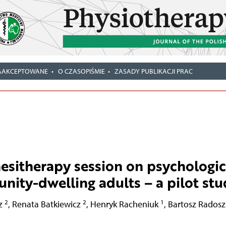
AAKCEPTOWANE
O CZASOPIŚMIE
ZASADY PUBLIKACJI PRAC
nesitherapy session on psychologic
ity-dwelling adults – a pilot stu
2
2
1
cz
,
Renata Batkiewicz
,
Henryk Racheniuk
,
Bartosz Rados