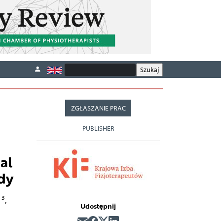
ZGŁASZANIE PRAC
PUBLISHER
al
dy
3
z
,
Udostępnij