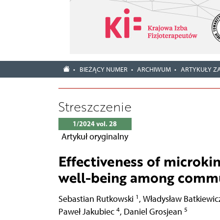
BIEŻĄCY NUMER
ARCHIWUM
ARTYKUŁY Z
Streszczenie
1/2024 vol. 28
Artykuł oryginalny
Effectiveness of microki
well-being among commun
1
Sebastian Rutkowski
,
Władysław Batkiewi
4
5
Paweł Jakubiec
,
Daniel Grosjean